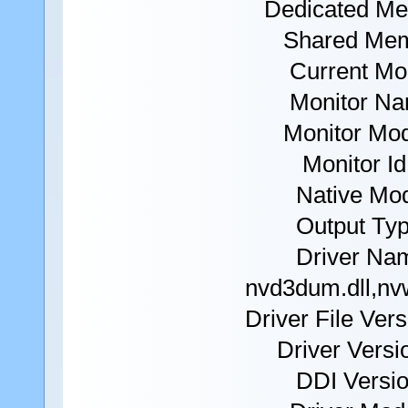
Dedicated Me
Shared Memo
Current Mode:
Monitor Name
Monitor Mode
Monitor Id:
Native Mode: 
Output Type
Driver Nam
nvd3dum.dll,nv
Driver File Ver
Driver Versio
DDI Version