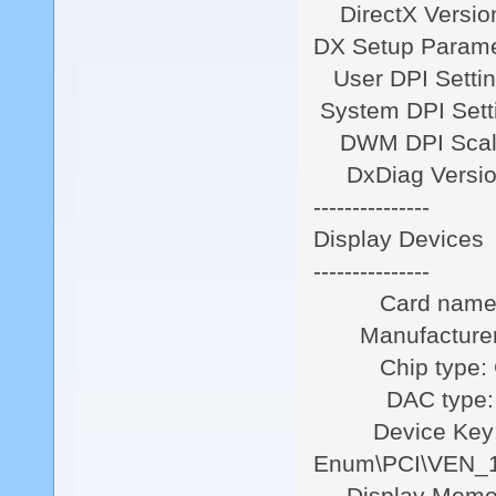
DirectX Version
DX Setup Parame
User DPI Settin
System DPI Setti
DWM DPI Scalin
DxDiag Version:
---------------
Display Devices
---------------
Card name: N
Manufacturer:
Chip type: G
DAC type: In
Device Key
Enum\PCI\VEN
Display Memor