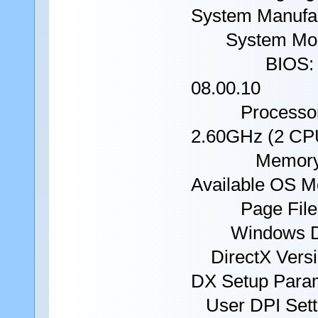
System Manufac
System Model
BIOS: BIOS D
08.00.10
Processor: I
2.60GHz (2 CP
Memory: 
Available OS 
Page File: 2
Windows Dir
DirectX Versio
DX Setup Param
User DPI Setti