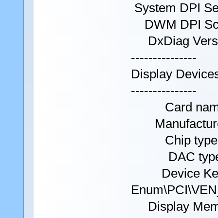
System DPI Set
DWM DPI Scal
DxDiag Versio
---------------
Display Device
---------------
Card name: 
Manufacture
Chip type: 
DAC type: I
Device Ke
Enum\PCI\VE
Display Memo