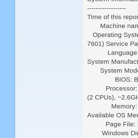
------------------
Time of this repo
Machine name:
Operating System
7601) Service Pa
Language: Thai
System Manufact
System Model:
BIOS: BIOS Da
Processor: Int
(2 CPUs), ~2.6G
Memory: 4
Available OS M
Page File: 25
Windows Dir: