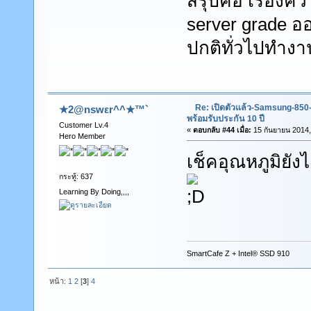
สรุปคือ เรื่องคว
server grade ออก
ปกติทั่วไปทำงาน
Re: เปิดตัวแล้ว-Samsung-85
★2@nswεr^^★™`
พร้อมรับประกัน 10 ปี
Customer Lv.4
«
ตอบกลับ #44 เมื่อ:
15 กันยายน 2014,
Hero Member
เช็คอุณหภูมิยัง
กระทู้: 637
Learning By Doing,,,,
SmartCafe Z + Intel® SSD 910
หน้า:
1
2
[
3
]
4