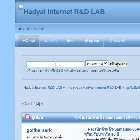
ข่าว:
ข่าวประกาศ
หน้าแรก
ช่วยเหลือ
ค้นหา
เข้าสู่ระบบ
สมัครสมาชิก
เข้าสู่ระบบด้วยชื่อผู้ใช้ รหัสผ่าน และระยะเวลาในเซสชั่น
Hadyai Internet R&D LAB
»
ผลงานของ Hadyai Internet R&D LAB
»
คุยกับทีมวิ
หน้า:
1
2
[
3
]
4
ผู้เขียน
หัวข้อ: เปิดตัวแล้ว-Samsung-850-Pro-
Re: เปิดตัวแล้ว-Samsung-85
golfberserk
พร้อมรับประกัน 10 ปี
ตัวแทนที่ได้รับการแต่งตั้ง
«
ตอบกลับ #30 เมื่อ:
05 กันยายน 2014,