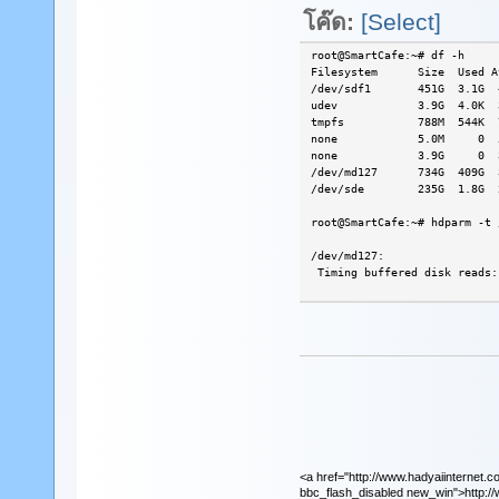
โค๊ด:
[Select]
root@SmartCafe:~# df -h
Filesystem Size Used Ava
/dev/sdf1 451G 3.1G 
udev 3.9G 4.0K 3.9
tmpfs 788M 544K 78
none 5.0M 0 5.0M 
none 3.9G 0 3.9G 
/dev/md127 734G 409G 32
/dev/sde 235G 1.8G 2
root@SmartCafe:~# hdparm -t 
/dev/md127:
Timing buffered disk reads:
<a href="http://www.hadyaiinternet.c
bbc_flash_disabled new_win">http://