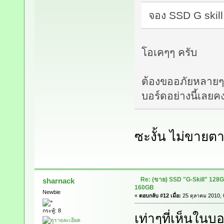
จอง SSD G skill
โอเคๆๆ ครับ
ต้องขออภัยหลายๆท
บอร์ดอย่างนี้เลยค
ซะงั้น ไม่ขายต
Re: (ขาย) SSD "G-Skill" 128
sharnack
160GB
Newbie
«
ตอบกลับ #12 เมื่อ:
25 ตุลาคม 2010, 
กระทู้: 8
เท่าๆที่เห็นใน