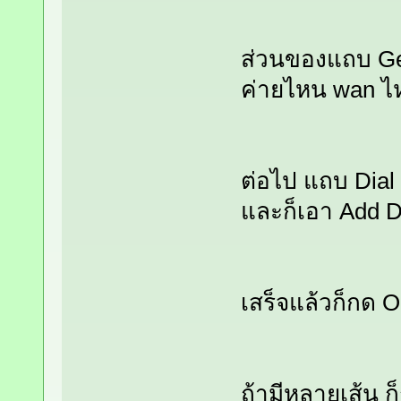
ส่วนของแถบ Gen
ค่ายไหน wan ไห
ต่อไป แถบ Dial O
และก็เอา Add D
เสร็จแล้วก็กด O
ถ้ามีหลายเส้น ก