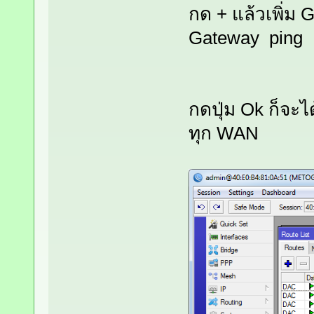
กด + แล้วเพิ่ม
Gateway ping แ
กดปุ่ม Ok ก็จะไ
ทุก WAN