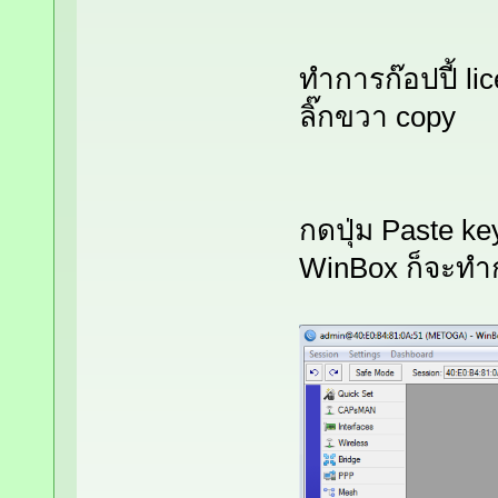
ทำการก๊อปปี้ l
ลิ๊กขวา copy
กดปุ่ม Paste ke
WinBox ก็จะทำกา