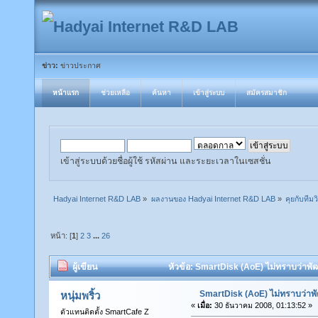
ข่าว:
ข่าวประกาศ
หน้าแรก
ช่วยเหลือ
ค้นหา
เข้าสู่ระบบ
สมัครสมาชิก
เข้าสู่ระบบด้วยชื่อผู้ใช้ รหัสผ่าน และระยะเวลาในเซสชั่น
Hadyai Internet R&D LAB
»
ผลงานของ Hadyai Internet R&D LAB
»
คุยกับทีมวิ
หน้า: [
1
]
2
3
...
26
ผู้เขียน
หัวข้อ: SmartDisk (AoE) ไม่ทราบว่าพั
SmartDisk (AoE) ไม่ทราบว่าพ
หนุ่มพริ้ว
«
เมื่อ:
30 ธันวาคม 2008, 01:13:52 »
ตัวแทนติดตั้ง SmartCafe Z