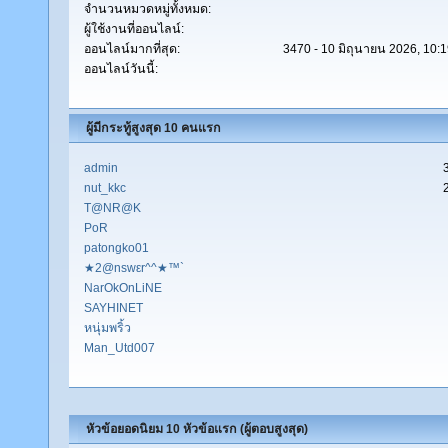
จำนวนหมวดหมู่ทั้งหมด:
ผู้ใช้งานที่ออนไลน์:
ออนไลน์มากที่สุด:
3470 - 10 มิถุนายน 2026, 10:
ออนไลน์วันนี้:
ผู้มีกระทู้สูงสุด 10 คนแรก
admin
nut_kkc
T@NR@K
PoR
patongko01
★2@nswεr^^★™`
NarOkOnLiNE
SAYHINET
หนุ่มพริ้ว
Man_Utd007
หัวข้อยอดนิยม 10 หัวข้อแรก (ผู้ตอบสูงสุด)