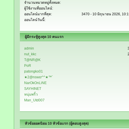
จำนวนหมวดหมู่ทั้งหมด:
ผู้ใช้งานที่ออนไลน์:
ออนไลน์มากที่สุด:
3470 - 10 มิถุนายน 2026, 10:
ออนไลน์วันนี้:
ผู้มีกระทู้สูงสุด 10 คนแรก
admin
nut_kkc
T@NR@K
PoR
patongko01
★2@nswεr^^★™`
NarOkOnLiNE
SAYHINET
หนุ่มพริ้ว
Man_Utd007
หัวข้อยอดนิยม 10 หัวข้อแรก (ผู้ตอบสูงสุด)