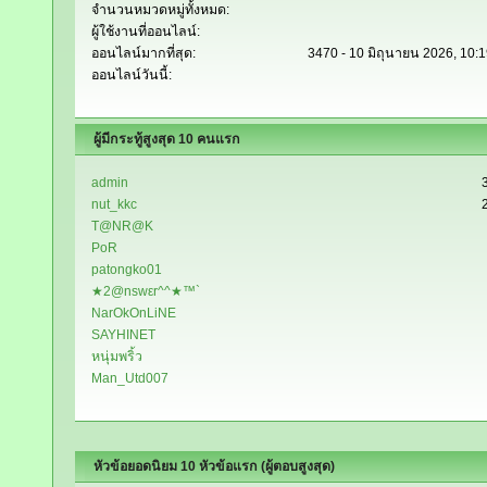
จำนวนหมวดหมู่ทั้งหมด:
ผู้ใช้งานที่ออนไลน์:
ออนไลน์มากที่สุด:
3470 - 10 มิถุนายน 2026, 10:
ออนไลน์วันนี้:
ผู้มีกระทู้สูงสุด 10 คนแรก
admin
nut_kkc
T@NR@K
PoR
patongko01
★2@nswεr^^★™`
NarOkOnLiNE
SAYHINET
หนุ่มพริ้ว
Man_Utd007
หัวข้อยอดนิยม 10 หัวข้อแรก (ผู้ตอบสูงสุด)