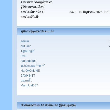
จำนวนหมวดหมู่ทั้งหมด:
ผู้ใช้งานที่ออนไลน์:
ออนไลน์มากที่สุด:
3470 - 10 มิถุนายน 2026, 10:
ออนไลน์วันนี้:
ผู้มีกระทู้สูงสุด 10 คนแรก
admin
nut_kkc
T@NR@K
PoR
patongko01
★2@nswεr^^★™`
NarOkOnLiNE
SAYHINET
หนุ่มพริ้ว
Man_Utd007
หัวข้อยอดนิยม 10 หัวข้อแรก (ผู้ตอบสูงสุด)