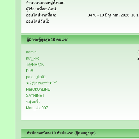
จำนวนหมวดหมู่ทั้งหมด:
ผู้ใช้งานที่ออนไลน์:
ออนไลน์มากที่สุด:
3470 - 10 มิถุนายน 2026, 10:
ออนไลน์วันนี้:
ผู้มีกระทู้สูงสุด 10 คนแรก
admin
nut_kkc
T@NR@K
PoR
patongko01
★2@nswεr^^★™`
NarOkOnLiNE
SAYHINET
หนุ่มพริ้ว
Man_Utd007
หัวข้อยอดนิยม 10 หัวข้อแรก (ผู้ตอบสูงสุด)