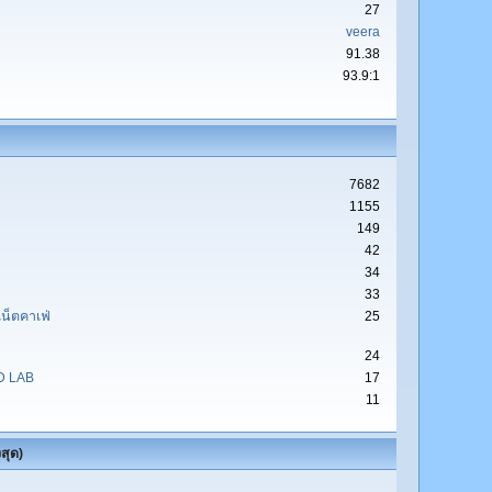
27
veera
91.38
93.9:1
7682
1155
149
42
34
33
น็ตคาเฟ่
25
24
&D LAB
17
11
สุด)