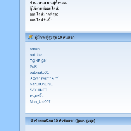
จำนวนหมวดหมู่ทั้งหมด:
ผู้ใช้งานที่ออนไลน์:
ออนไลน์มากที่สุด:
ออนไลน์วันนี้:
ผู้มีกระทู้สูงสุด 10 คนแรก
admin
nut_kkc
T@NR@K
PoR
patongko01
★2@nswεr^^★™`
NarOkOnLiNE
SAYHINET
หนุ่มพริ้ว
Man_Utd007
หัวข้อยอดนิยม 10 หัวข้อแรก (ผู้ตอบสูงสุด)