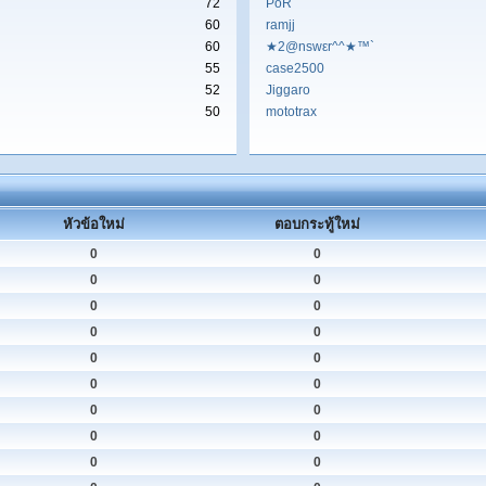
72
PoR
60
ramjj
60
★2@nswεr^^★™`
55
case2500
52
Jiggaro
50
mototrax
หัวข้อใหม่
ตอบกระทู้ใหม่
0
0
0
0
0
0
0
0
0
0
0
0
0
0
0
0
0
0