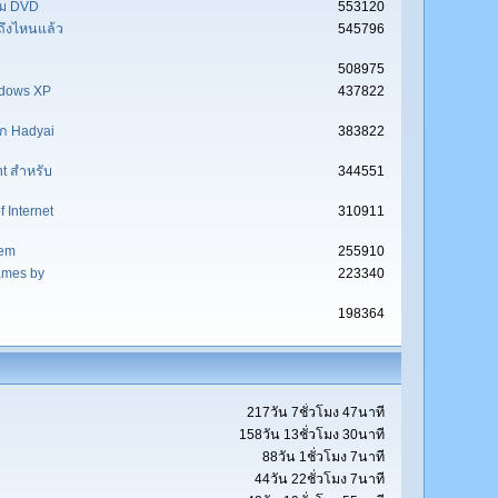
ร้อม DVD
553120
ถึงไหนแล้ว
545796
508975
indows XP
437822
าก Hadyai
383822
t สำหรับ
344551
 Internet
310911
tem
255910
ames by
223340
198364
217วัน 7ชั่วโมง 47นาที
158วัน 13ชั่วโมง 30นาที
88วัน 1ชั่วโมง 7นาที
44วัน 22ชั่วโมง 7นาที