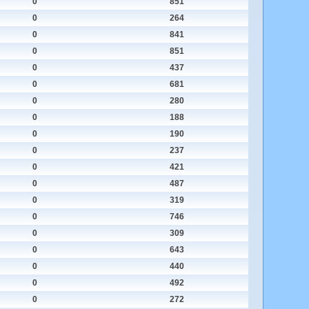
0
851
0
264
0
841
0
851
0
437
0
681
0
280
0
188
0
190
0
237
0
421
0
487
0
319
0
746
0
309
0
643
0
440
0
492
0
272