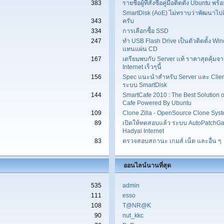
383
รายชื่อผู้ที่สั่งซื้อคู่มือติดตั้ง Ubuntu พ
SmartDisk (AoE) ไม่ทราบว่าพัฒนาไป
343
ครับ
334
การเลือกซื้อ SSD
247
ทำ USB Flash Drive เป็นตัวติดตั้ง W
แทนแผ่น CD
167
เตรียมพบกับ Server แท้ ราคาสุดคุ้มจ
Internet เร็วๆนี้
156
Spec แนะนำสำหรับ Server และ Clien
ระบบ SmartDisk
144
SmartCafe 2010 : The Best Solution of
Cafe Powered By Ubuntu
109
Clone Zilla - OpenSource Clone Sys
89
เปิดให้ทดสอบแล้ว ระบบ AutoPatchG
Hadyai Internet
83
ตรวจสอบสถานะ เกมส์ เน็ต และอื่น ๆ
ออนไลน์นานที่สุด
535
admin
111
esso
108
T@NR@K
90
nut_kkc