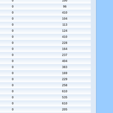
0
100
0
96
0
410
0
104
0
113
0
124
0
410
0
228
0
164
0
237
0
404
0
383
0
169
0
229
0
258
0
610
0
535
0
610
0
205