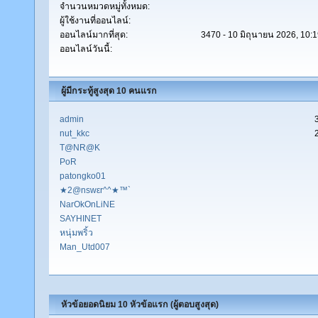
จำนวนหมวดหมู่ทั้งหมด:
ผู้ใช้งานที่ออนไลน์:
ออนไลน์มากที่สุด:
3470 - 10 มิถุนายน 2026, 10:
ออนไลน์วันนี้:
ผู้มีกระทู้สูงสุด 10 คนแรก
admin
nut_kkc
T@NR@K
PoR
patongko01
★2@nswεr^^★™`
NarOkOnLiNE
SAYHINET
หนุ่มพริ้ว
Man_Utd007
หัวข้อยอดนิยม 10 หัวข้อแรก (ผู้ตอบสูงสุด)