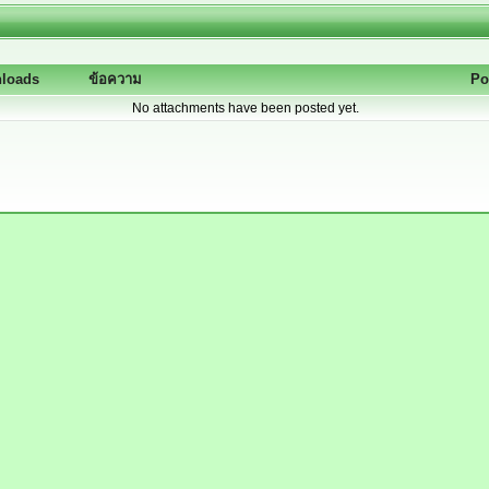
loads
ข้อความ
Po
No attachments have been posted yet.