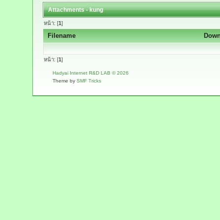
Attachments - kung
หน้า: [
1
]
Filename
Down
หน้า: [
1
]
Hadyai Internet R&D LAB © 2026
Theme by
SMF Tricks