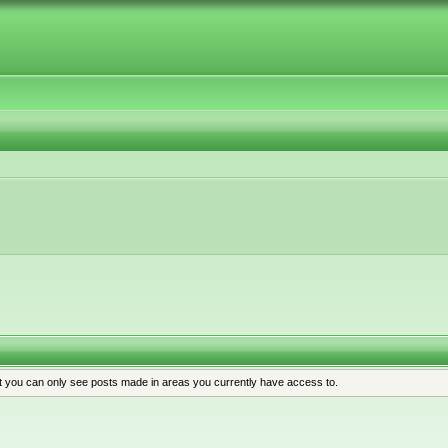
at you can only see posts made in areas you currently have access to.